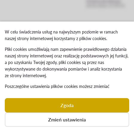
Ostatnia akutalizacja:
20.03.2026, 07:09:41
W celu świadczenia usług na najwyższym poziomie w ramach
naszej strony internetowej korzystamy z plików cookies.
Pliki cookies umożliwiają nam zapewnienie prawidłowego działania
naszej strony internetowej oraz realizację podstawowych jej funkcji,
a po uzyskaniu Twojej zgody, pliki cookies są przez nas
wykorzystywane do dokonywania pomiarów i analiz korzystania
ze strony internetowej.
Poszczególne ustawienia plików cookies możesz zmieniać
po kliknięciu przycisku
„Zmień ustawienia”
. Aby wyrazić zgodę
na instalowanie na Twoim urządzeniu końcowym plików cookies
Zgoda
wszystkich wskazanych wyżej kategorii, kliknij przycisk
„Zgoda”
.
W przypadku kliknięcia przycisku
„Zmień ustawienia”
, jeśli
Zmień ustawienia
ustawienia odpowiadają Twoim preferencjom, aby wyrazić zgodę
na instalowanie plików cookies na Twoim urządzeniu końcowym